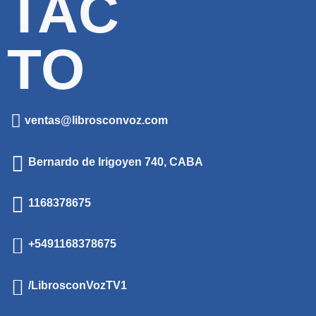
TAC
TO
ventas@librosconvoz.com
Bernardo de Irigoyen 740, CABA
1168378675
+5491168378675
/LibrosconVozTV1