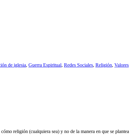
ón de iglesia
,
Guerra Espiritual
,
Redes Sociales
,
Religión
,
Valores
ómo religión (cualquiera sea) y no de la ​manera en que se plantea