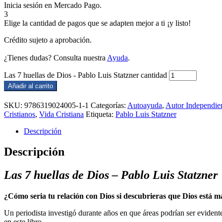
Inicia sesión en Mercado Pago.
3
Elige la cantidad de pagos que se adapten mejor a ti ¡y listo!
Crédito sujeto a aprobación.
¿Tienes dudas? Consulta nuestra
Ayuda
.
Las 7 huellas de Dios - Pablo Luis Statzner cantidad
Añadir al carrito
SKU:
9786319024005-1-1
Categorías:
Autoayuda
,
Autor Independie
Cristianos
,
Vida Cristiana
Etiqueta:
Pablo Luis Statzner
Descripción
Descripción
Las 7 huellas de Dios – Pablo Luis Statzner
¿Cómo seria tu relación con Dios si descubrieras que Dios está m
Un periodista investigó durante años en que áreas podrían ser ​eviden
en este libro.