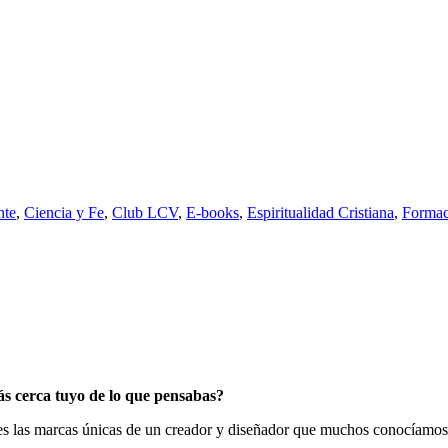
nte
,
Ciencia y Fe
,
Club LCV
,
E-books
,
Espiritualidad Cristiana
,
Formaci
ás cerca tuyo de lo que pensabas?
tes
las marcas únicas de un creador y diseñador
que ​muchos conocíamos c