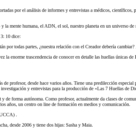
rtadas por el análisis de informes y entrevistas ​a médicos, científicos, 
ro y la mente humana, el ADN, el sol, nuestro planeta en ​un universo de m
 3: 10 dice:
están por todas partes, ¿nuestra relación con el ​Creador debería cambia
vez la enorme trascendencia de conocer en detalle las ​huellas únicas de 
e profesor, desde hace varios años. Tiene una predilección especial por
 investigación y entrevistas para la producción de «Las 7 Huellas de Di
net y de forma autónoma. Como profesor, actualmente da clases de comuni
ios años, un centro on line de formación en medios y comunicación.
 (UCCA) .
cha, desde 2006 y tiene dos hijas: Sasha y Maia.