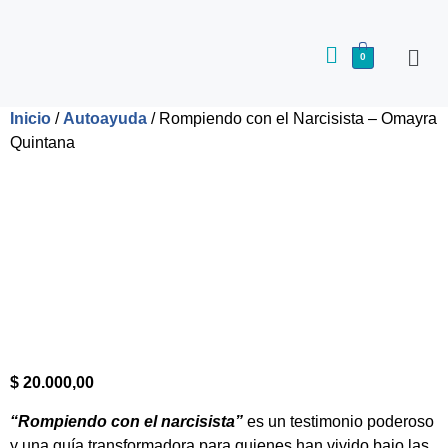
0
Inicio
/
Autoayuda
/ Rompiendo con el Narcisista – Omayra
Quintana
$
20.000,00
“Rompiendo con el narcisista”
es un testimonio poderoso
y una guía transformadora para quienes han vivido bajo las