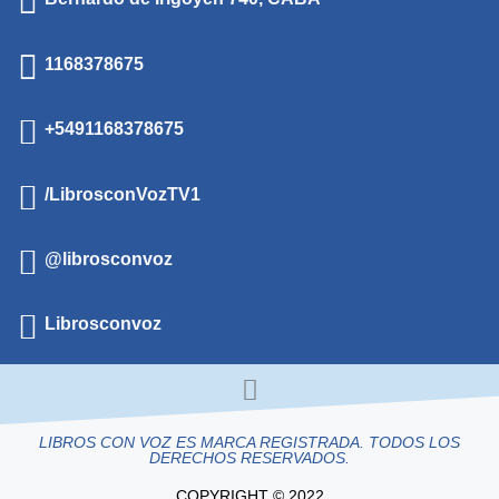
1168378675
+5491168378675
/LibrosconVozTV1
@librosconvoz
Librosconvoz
LIBROS CON VOZ ES MARCA REGISTRADA. TODOS LOS
DERECHOS RESERVADOS.
COPYRIGHT © 2022