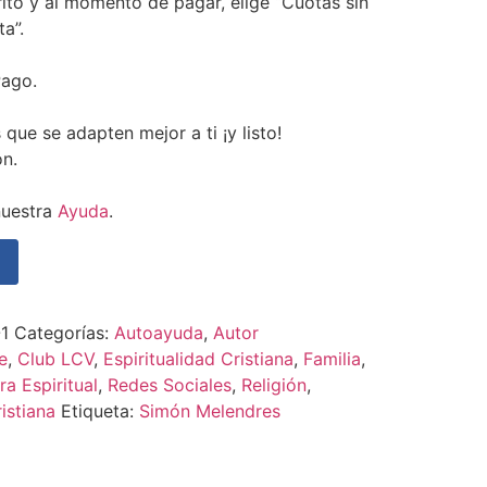
ito y al momento de pagar, elige “Cuotas sin
ta”.
Pago.
que se adapten mejor a ti ¡y listo!
ón.
nuestra
Ayuda
.
1
Categorías:
Autoayuda
,
Autor
e
,
Club LCV
,
Espiritualidad Cristiana
,
Familia
,
ra Espiritual
,
Redes Sociales
,
Religión
,
istiana
Etiqueta:
Simón Melendres