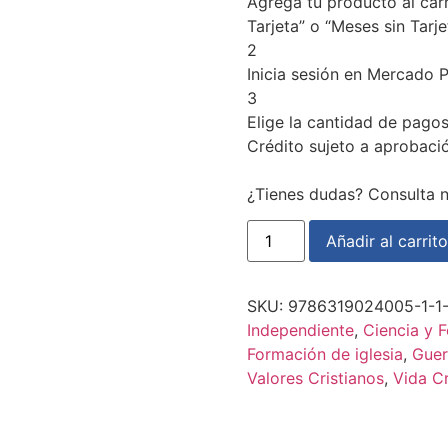
Agrega tu producto al carr
Tarjeta” o “Meses sin Tarje
2
Inicia sesión en Mercado 
3
Elige la cantidad de pagos 
Crédito sujeto a aprobaci
¿Tienes dudas? Consulta 
La
Añadir al carrito
fuerza
del
Caos
-
SKU:
9786319024005-1-1-
Simón
Melendres
Independiente
,
Ciencia y F
cantidad
Formación de iglesia
,
Guer
Valores Cristianos
,
Vida Cr