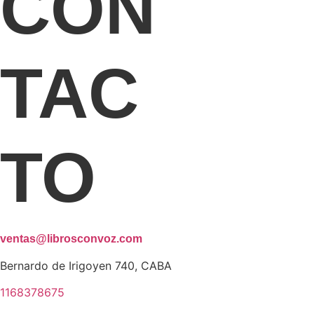
CON
TAC
TO
ventas@librosconvoz.com
Bernardo de Irigoyen 740, CABA
1168378675