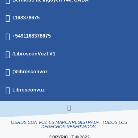
1168378675
+5491168378675
/LibrosconVozTV1
@librosconvoz
Librosconvoz
LIBROS CON VOZ ES MARCA REGISTRADA. TODOS LOS
DERECHOS RESERVADOS.
COPYRIGHT © 2022