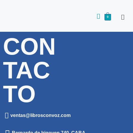
0
CON
TAC
TO
ventas@librosconvoz.com
Bernardo de Irigoyen 740, CABA