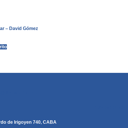
ñar – David Gómez
rito
s@librosconvoz.com
/LibrosconVoz
do de Irigoyen 740, CABA