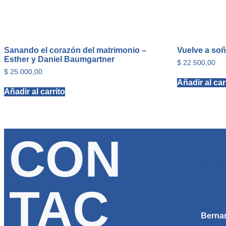
Sanando el corazón del matrimonio –
Vuelve a so
Esther y Daniel Baumgartner
$
22.500,00
$
25.000,00
Añadir al car
Añadir al carrito
CON
venta
TAC
Bernar